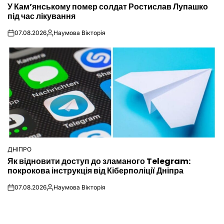
У Кам’янському помер солдат Ростислав Лупашко
У
під час лікування
07.08.2026
Наумова Вікторія
on
Опубліковано
ДНІПРО
ОПУБЛІКУВАТИ
Як відновити доступ до зламаного Telegram:
У
покрокова інструкція від Кіберполіції Дніпра
07.08.2026
Наумова Вікторія
on
Опубліковано