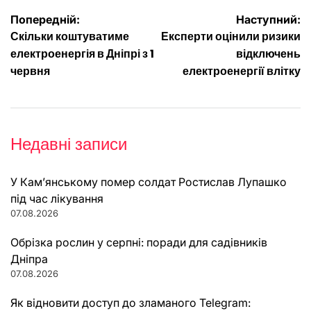
Навігація
Попередній:
Наступний:
Скільки коштуватиме
Експерти оцінили ризики
записів
електроенергія в Дніпрі з 1
відключень
червня
електроенергії влітку
Недавні записи
У Кам’янському помер солдат Ростислав Лупашко
під час лікування
07.08.2026
Обрізка рослин у серпні: поради для садівників
Дніпра
07.08.2026
Як відновити доступ до зламаного Telegram: