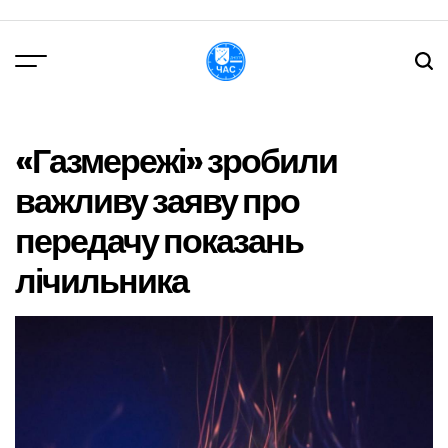
Перейти
до
вмісту
DPChas
«Газмережі» зробили
важливу заяву про
передачу показань
лічильника