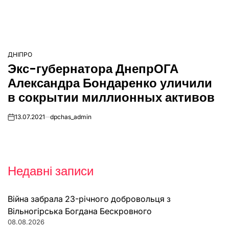
ДНІПРО
ОПУБЛІКУВАТИ
Экс-губернатора ДнепрОГА
У
Александра Бондаренко уличили
в сокрытии миллионных активов
13.07.2021
dpchas_admin
on
Недавні записи
Війна забрала 23-річного добровольця з
Вільногірська Богдана Бескровного
08.08.2026