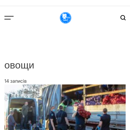
Перейти
до
вмісту
DPChas
овощи
14 записів