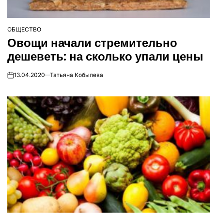
ОБЩЕСТВО
ОПУБЛІКУВАТИ
Овощи начали стремительно
У
дешеветь: на сколько упали цены
13.04.2020
Татьяна Кобылева
on