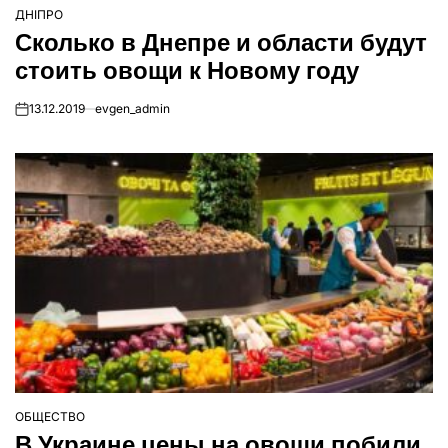
ДНІПРО
ОПУБЛІКУВАТИ
Сколько в Днепре и области будут
У
стоить овощи к Новому году
13.12.2019
evgen_admin
on
ОБЩЕСТВО
ОПУБЛІКУВАТИ
В Украине цены на овощи побили
У