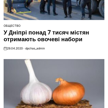
ОБЩЕСТВО
ОПУБЛІКУВАТИ
У Дніпрі понад 7 тисяч містян
У
отримають овочеві набори
29.04.2020
dpchas_admin
on