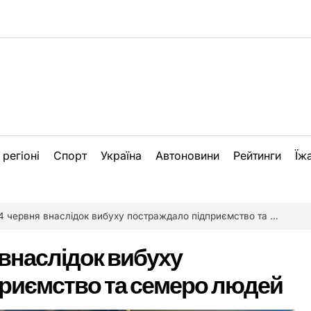
 регіоні
Спорт
Україна
Автоновини
Рейтинги
Їж
 червня внаслідок вибуху постраждало підприємство та семеро людей
я внаслідок вибуху
риємство та семеро людей