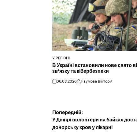
У РЕГІОНІ
ОПУБЛІКУВАТИ
В Україні встановили нове свято в
У
зв’язку та кібербезпеки
06.08.2026
Наумова Вікторія
on
Опубліковано
Навігація
Попередній:
У Дніпрі волонтери на байках дос
записів
донорську кров у лікарні