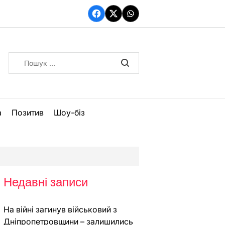
Facebook
Twitter
WhatsApp
Пошук:
а
Позитив
Шоу-біз
Недавні записи
На війні загинув військовий з
Дніпропетровщини – залишились