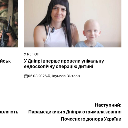
У РЕГІОНІ
ОПУБЛІКУВАТИ
ійськ
У Дніпрі вперше провели унікальну
У
ендоскопічну операцію дитині
06.08.2026
Наумова Вікторія
on
Опубліковано
Наступний:
тавляють
Парамедикиня з Дніпра отримала звання
Почесного донора України