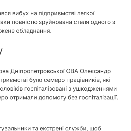
ався вибух на підприємстві легкої
таки повністю зруйнована стеля одного з
джене обладнання.
у
лова Дніпропетровської ОВА Олександр
дприємстві було семеро працівників, які
оловіків госпіталізовані з ушкодженнями
еро отримали допомогу без госпіталізації.
тувальники та екстрені служби, щоб