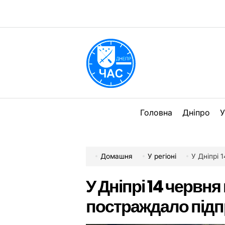
Перейти
до
вмісту
DPChas
Головна
Дніпро
У
Домашня
У регіоні
У Дніпрі 14
У Дніпрі 14 червн
постраждало підп