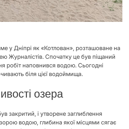
оме у Дніпрі як «Котлован», розташоване на
цею Журналістів. Спочатку це був піщаний
ння робіт наповнився водою. Сьогодні
очивають біля цієї водоймища.
ливості озера
був закритий, і утворене заглиблення
зорою водою, глибина якої місцями сягає