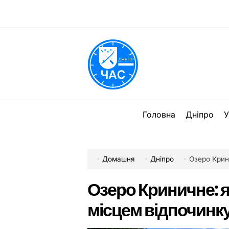
Перейти
до
вмісту
DPChas
Головна
Дніпро
У
Домашня
Дніпро
Озеро Крини
Озеро Криничне: 
місцем відпочинк