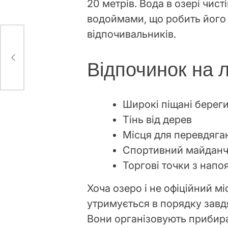
20 метрів. Вода в озері чис
водоймами, що робить його 
відпочивальників.
та
Відпочинок на 
Широкі піщані берег
Тінь від дерев
Місця для перевдяга
Спортивний майданч
Торгові точки з напо
Хоча озеро і не офіційний м
утримується в порядку зав
Вони організовують прибира