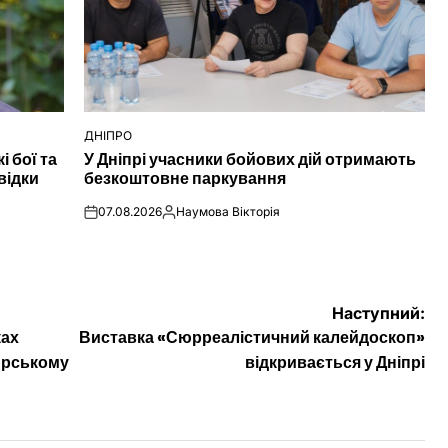
ДНІПРО
ОПУБЛІКУВАТИ
і бої та
У Дніпрі учасники бойових дій отримають
У
відки
безкоштовне паркування
07.08.2026
Наумова Вікторія
on
Опубліковано
Наступний:
ках
Виставка «Сюрреалістичний калейдоскоп»
ирському
відкривається у Дніпрі