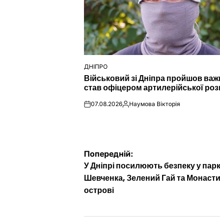
ДНІПРО
ОПУБЛІКУВАТИ
Військовий зі Дніпра пройшов важк
У
став офіцером артилерійської роз
07.08.2026
Наумова Вікторія
on
Опубліковано
Навігація
Попередній:
У Дніпрі посилюють безпеку у пар
записів
Шевченка, Зелений Гай та Монаст
острові