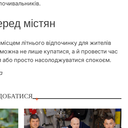
почивальників.
еред містян
місцем літнього відпочинку для жителів
т можна не лише купатися, а й провести час
ол або просто насолоджуватися спокоєм.
а
ДОБАТИСЯ