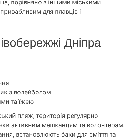
тіша, порівняно з іншими міськими
привабливим для плавців і
лівобережжі Дніпра
и
ння
ик з волейболом
ями та їжею
іський пляж, територія регулярно
дяки активним мешканцям та волонтерам.
ння, встановлюють баки для сміття та