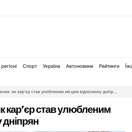
 регіоні
Спорт
Україна
Автоновини
Рейтинги
Їж
чне: як кар’єр став улюбленим місцем відпочинку дніпрян
як кар’єр став улюбленим
у дніпрян