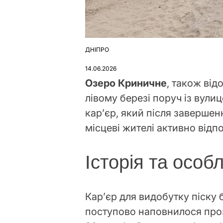
ДНІПРО
ОПУБЛІКУВАТИ
У
14.06.2026
Озеро Криничне
, також від
лівому березі поруч із вули
кар’єр, який після заверше
місцеві жителі активно відп
Історія та особ
Кар’єр для видобутку піску 
поступово наповнилося про