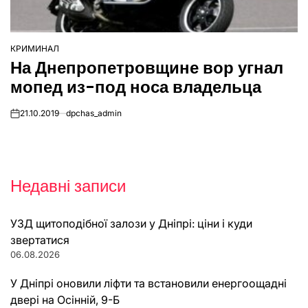
КРИМИНАЛ
ОПУБЛІКУВАТИ
На Днепропетровщине вор угнал
У
мопед из-под носа владельца
21.10.2019
dpchas_admin
on
Недавні записи
УЗД щитоподібної залози у Дніпрі: ціни і куди
звертатися
06.08.2026
У Дніпрі оновили ліфти та встановили енергоощадні
двері на Осінній, 9-Б