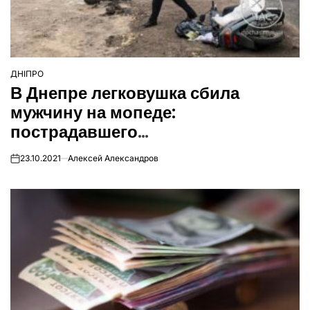
ДНІПРО
ОПУБЛІКУВАТИ
В Днепре легковушка сбила
У
мужчину на мопеде:
пострадавшего
госпитализировали
23.10.2021
Алексей Александров
on