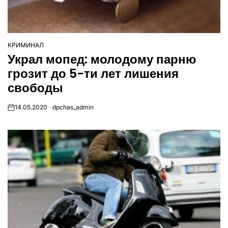
КРИМИНАЛ
ОПУБЛІКУВАТИ
Украл мопед: молодому парню
У
грозит до 5-ти лет лишения
свободы
14.05.2020
dpchas_admin
on