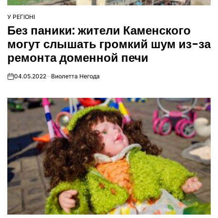
У РЕГІОНІ
ОПУБЛІКУВАТИ
Без паники: жители Каменского
У
могут слышать громкий шум из-за
ремонта доменной печи
04.05.2022
Виолетта Негода
on