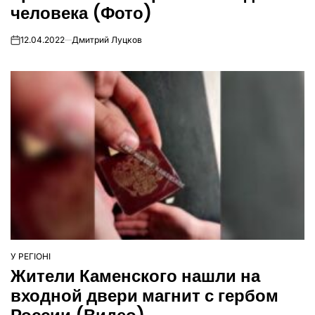
человека (Фото)
12.04.2022
Дмитрий Луцков
on
У РЕГІОНІ
ОПУБЛІКУВАТИ
Жители Каменского нашли на
У
входной двери магнит с гербом