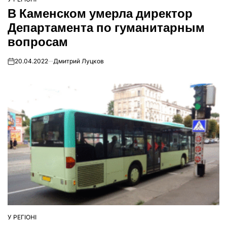
ОПУБЛІКУВАТИ
В Каменском умерла директор
У
Департамента по гуманитарным
вопросам
20.04.2022
Дмитрий Луцков
on
У РЕГІОНІ
ОПУБЛІКУВАТИ