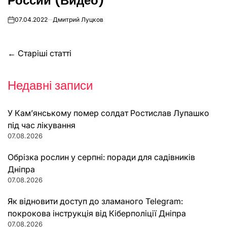
России (Видео)
07.04.2022
Дмитрий Луцков
on
Навігація
←
Старіші статті
за
Недавні записи
записами
У Кам’янському помер солдат Ростислав Лупашко
під час лікування
07.08.2026
Обрізка рослин у серпні: поради для садівників
Дніпра
07.08.2026
Як відновити доступ до зламаного Telegram:
покрокова інструкція від Кіберполіції Дніпра
07.08.2026