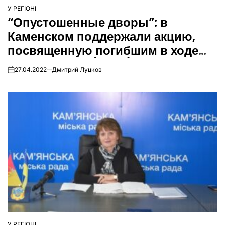
У РЕГІОНІ
ОПУБЛІКУВАТИ
“Опустошенные дворы”: в
У
Каменском поддержали акцию,
посвященную погибшим в ходе
войны детям (Фото)
27.04.2022
Дмитрий Луцков
on
У РЕГІОНІ