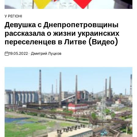
У РЕГІОНІ
ОПУБЛІКУВАТИ
Девушка с Днепропетровщины
У
рассказала о жизни украинских
переселенцев в Литве (Видео)
19.05.2022
Дмитрий Луцков
on