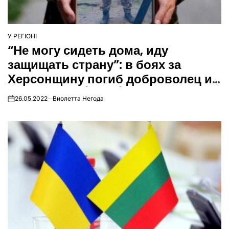
У РЕГІОНІ
ОПУБЛІКУВАТИ
“Не могу сидеть дома, иду
У
защищать страну”: в боях за
Херсонщину погиб доброволец из
Каменского (Фото)
26.05.2022
Виолетта Негода
on