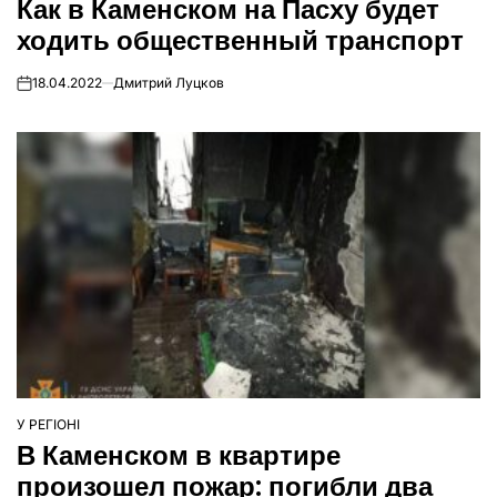
Как в Каменском на Пасху будет
У
ходить общественный транспорт
18.04.2022
Дмитрий Луцков
on
У РЕГІОНІ
ОПУБЛІКУВАТИ
В Каменском в квартире
У
произошел пожар: погибли два