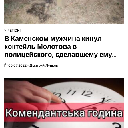
У РЕГІОНІ
ОПУБЛІКУВАТИ
В Каменском мужчина кинул
У
коктейль Молотова в
полицейского, сделавшему ему
замечание
05.07.2022
Дмитрий Луцков
on