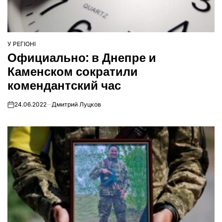
У РЕГІОНІ
ОПУБЛІКУВАТИ
Официально: в Днепре и
У
Каменском сократили
комендантский час
24.06.2022
Дмитрий Луцков
on