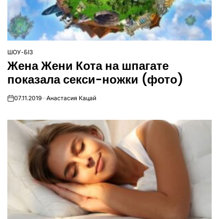
ШОУ-БІЗ
ОПУБЛІКУВАТИ
Жена Жени Кота на шпагате
У
показала секси-ножки (фото)
07.11.2019
Анастасия Кацай
on