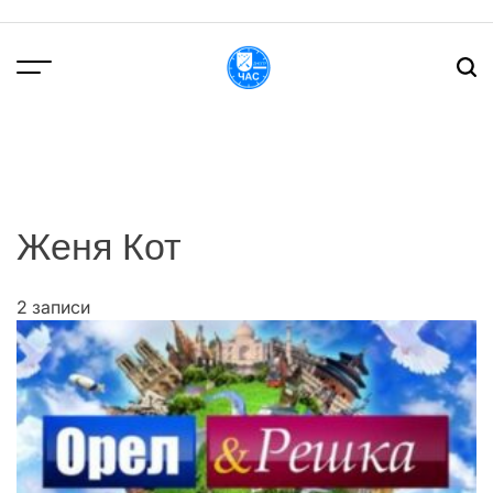
Перейти
до
вмісту
DPChas
Женя Кот
2 записи