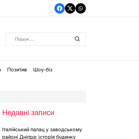
Facebook
Twitter
WhatsApp
Пошук:
а
Позитив
Шоу-біз
Недавні записи
Італійський палац у заводському
районі Дніпра: історія будинку