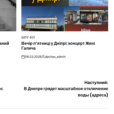
ШОУ-БІЗ
ОПУБЛІКУВАТИ
наний
Вечір п’ятниці у Дніпрі: концерт Жені
У
Галича
06.03.2026
dpchas_admin
on
Опубліковано
Наступний:
ес
В Днепре грядет масштабное отключение
воды (адреса)