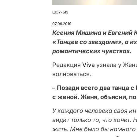
ШОУ-БІЗ
ОПУБЛІКУВАТИ
У
07.09.2019
Ксения Мишина и Евгений 
«Танцев со звездами», а и
романтических чувствах.
Редакция
Viva
узнала у Жени
волноваться.
– Позади всего два танца 
с женой. Женя, объясни, по
У каждого человека своя и
видит только то, что хочет.
жить. Мне было бы намного