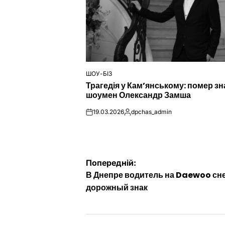
ШОУ-БІЗ
ОПУБЛІКУВАТИ
Трагедія у Кам’янському: помер з
У
шоумен Олександр Замша
19.03.2026
dpchas_admin
on
Опубліковано
Навігація
Попередній:
В Днепре водитель на Daewoo сн
записів
дорожный знак