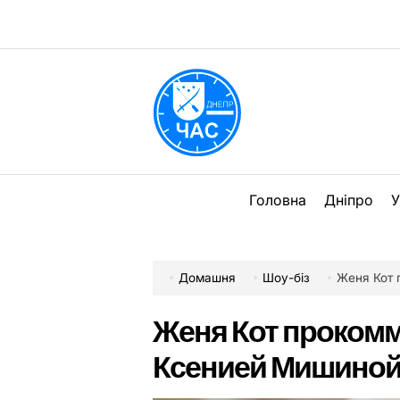
Перейти
до
вмісту
DPChas
Головна
Дніпро
У
Домашня
Шоу-біз
Женя Кот 
Женя Кот прокомм
Ксенией Мишино