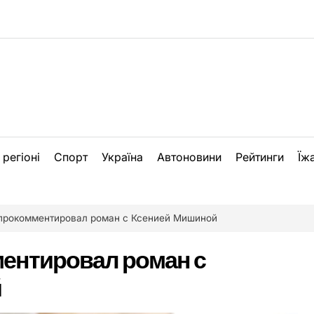
 регіоні
Спорт
Україна
Автоновини
Рейтинги
Їж
прокомментировал роман с Ксенией Мишиной
ентировал роман с
й