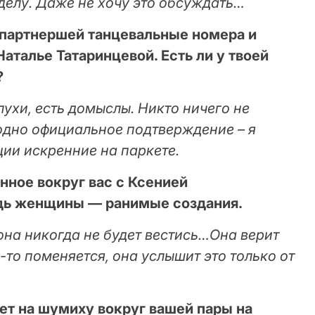
делу. Даже не хочу это обсуждать…
с партнершей танцевальные номера и
аталье Татаринцевой. Есть ли у твоей
?
лухи, есть домыслы. Никто ничего не
 одно официальное подтверждение – я
ции искренние на паркете.
нное вокруг вас с Ксенией
дь женщины — ранимые создания.
она никогда не будет вестись…Она верит
о-то поменяется, она услышит это только от
ет на шумиху вокруг вашей пары на