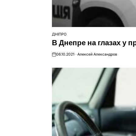
ДНІПРО
ОПУБЛІКУВАТИ
В Днепре на глазах у 
У
06.10.2021
Алексей Александров
on