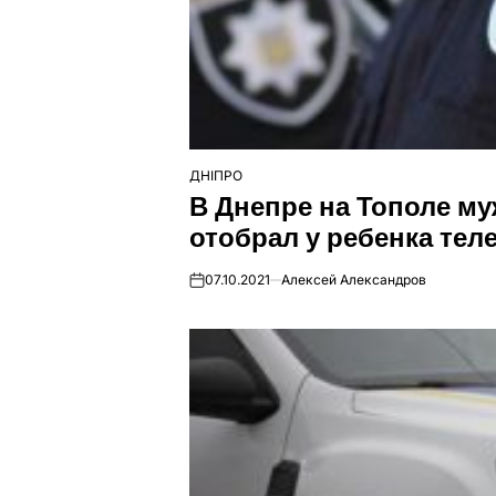
ДНІПРО
ОПУБЛІКУВАТИ
В Днепре на Тополе м
У
отобрал у ребенка те
07.10.2021
Алексей Александров
on