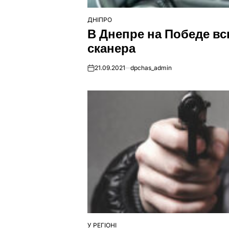
ДНІПРО
ОПУБЛІКУВАТИ
В Днепре на Победе 
У
сканера
21.09.2021
dpchas_admin
on
У РЕГІОНІ
ОПУБЛІКУВАТИ