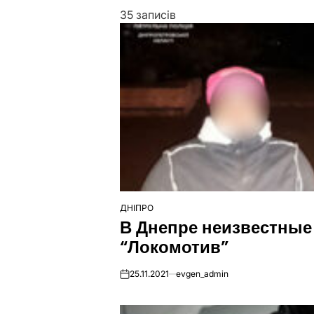
35 записів
ДНІПРО
ОПУБЛІКУВАТИ
В Днепре неизвестные
У
“Локомотив”
25.11.2021
evgen_admin
on