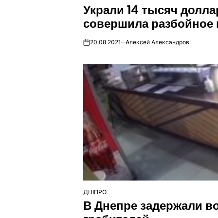
Украли 14 тысяч долл
У
совершила разбойное 
20.08.2021
Алексей Александров
on
ДНІПРО
ОПУБЛІКУВАТИ
В Днепре задержали в
У