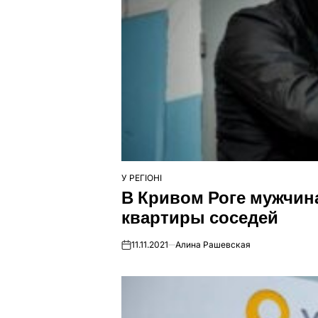
У РЕГІОНІ
ОПУБЛІКУВАТИ
В Кривом Роге мужчин
У
квартиры соседей
11.11.2021
Алина Рашевская
on