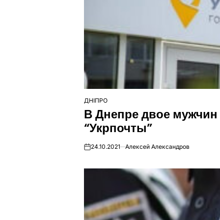
ДНІПРО
ОПУБЛІКУВАТИ
В Днепре двое мужчин
У
“Укрпочты”
24.10.2021
Алексей Александров
on