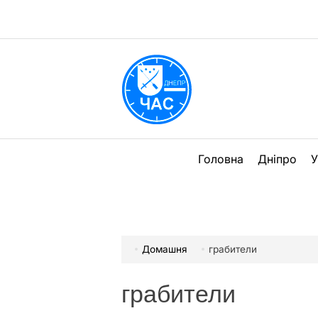
Перейти
до
вмісту
DPChas
Головна
Дніпро
У
Домашня
грабители
грабители