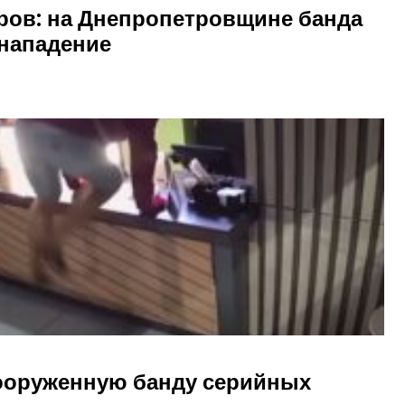
аров: на Днепропетровщине банда
нападение
ооруженную банду серийных