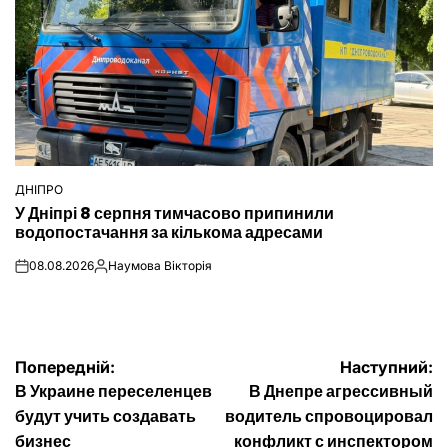
ДНІПРО
ОПУБЛІКУВАТИ
У Дніпрі 8 серпня тимчасово припинили
У
водопостачання за кількома адресами
08.08.2026
Наумова Вікторія
on
Опубліковано
Навігація
Попередній:
Наступний:
В Украине переселенцев
В Днепре агрессивный
записів
будут учить создавать
водитель спровоцировал
бизнес
конфликт с инспектором