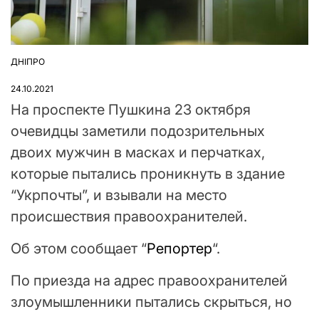
ДНІПРО
ОПУБЛІКУВАТИ
У
24.10.2021
На проспекте Пушкина 23 октября
очевидцы заметили подозрительных
двоих мужчин в масках и перчатках,
которые пытались проникнуть в здание
“Укрпочты”, и взывали на место
происшествия правоохранителей.
Об этом сообщает “
Репортер
“.
По приезда на адрес правоохранителей
злоумышленники пытались скрыться, но