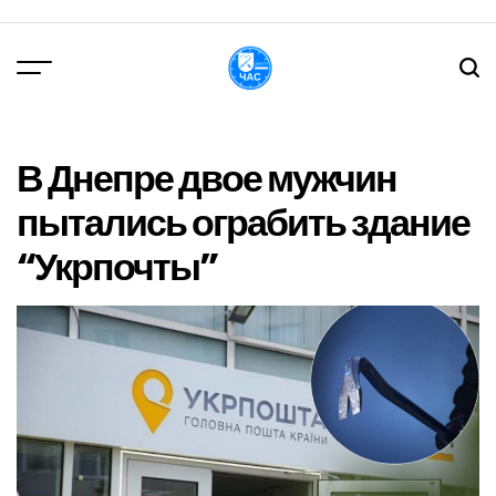
Перейти
до
вмісту
DPChas
В Днепре двое мужчин
пытались ограбить здание
“Укрпочты”