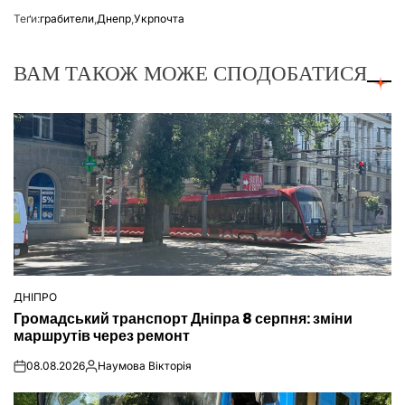
Теґи:
грабители
,
Днепр
,
Укрпочта
ВАМ ТАКОЖ МОЖЕ СПОДОБАТИСЯ
ДНІПРО
ОПУБЛІКУВАТИ
Громадський транспорт Дніпра 8 серпня: зміни
У
маршрутів через ремонт
08.08.2026
Наумова Вікторія
on
Опубліковано