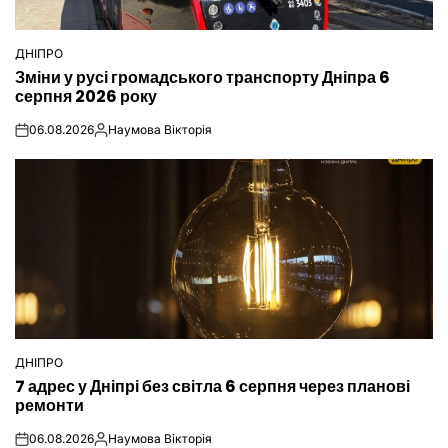
ДНІПРО
ОПУБЛІКУВАТИ
Зміни у русі громадського транспорту Дніпра 6
У
серпня 2026 року
06.08.2026
Наумова Вікторія
on
Опубліковано
ДНІПРО
ОПУБЛІКУВАТИ
7 адрес у Дніпрі без світла 6 серпня через планові
У
ремонти
06.08.2026
Наумова Вікторія
on
Опубліковано