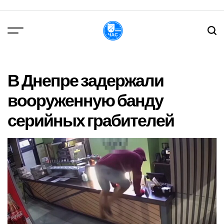
Перейти
до
вмісту
DPChas
В Днепре задержали
вооруженную банду
серийных грабителей