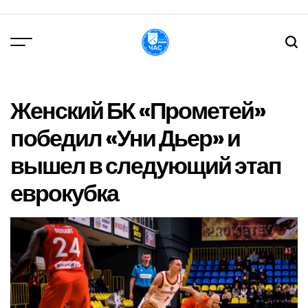
Перейти
до
вмісту
DPChas
Женский БК «Прометей»
победил «Уни Дьер» и
вышел в следующий этап
еврокубка