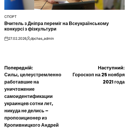
СПОРТ
ОПУБЛІКУВАТИ
Вчитель з Дніпра переміг на Всеукраїнському
У
конкурсі з фізкультури
27.02.2026
dpchas_admin
on
Опубліковано
Навігація
Попередній:
Наступний:
Силы, целеустремленно
Гороскоп на 25 ноября
записів
работавшие на
2021 года
уничтожение
самоидентификации
украинцев сотни лет,
никуда не делись –
пропозиционер из
Кропивницкого Андрей