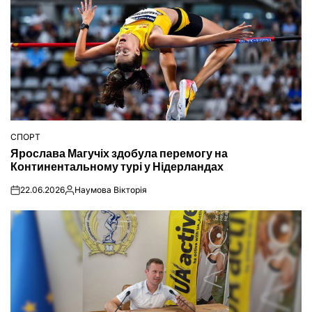
СПОРТ
ОПУБЛІКУВАТИ
Ярослава Магучіх здобула перемогу на
У
Континентальному турі у Нідерландах
22.06.2026
Наумова Вікторія
on
Опубліковано