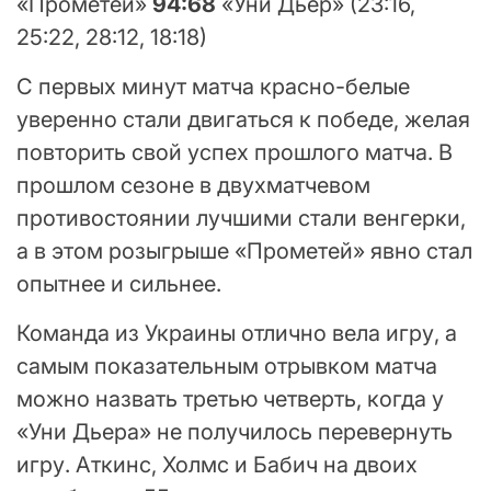
«Прометей»
94:68
«Уни Дьер» (23:16,
25:22, 28:12, 18:18)
С первых минут матча красно-белые
уверенно стали двигаться к победе, желая
повторить свой успех прошлого матча. В
прошлом сезоне в двухматчевом
противостоянии лучшими стали венгерки,
а в этом розыгрыше «Прометей» явно стал
опытнее и сильнее.
Команда из Украины отлично вела игру, а
самым показательным отрывком матча
можно назвать третью четверть, когда у
«Уни Дьера» не получилось перевернуть
игру. Аткинс, Холмс и Бабич на двоих