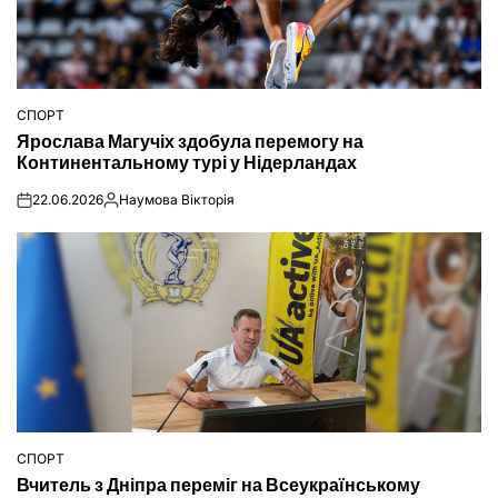
СПОРТ
ОПУБЛІКУВАТИ
Ярослава Магучіх здобула перемогу на
У
Континентальному турі у Нідерландах
22.06.2026
Наумова Вікторія
on
Опубліковано
СПОРТ
ОПУБЛІКУВАТИ
Вчитель з Дніпра переміг на Всеукраїнському
У