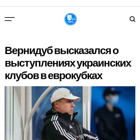
Перейти
до
вмісту
DPChas
Вернидуб высказался о
выступлениях украинских
клубов в еврокубках