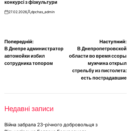
конкурсі з фізкультури
27.02.2026
dpchas_admin
on
Опубліковано
Навігація
Попередній:
Наступний:
В Днепре администратор
В Днепропетровской
записів
автомойки избил
области во время ссоры
сотрудника топором
мужчина открыл
стрельбу из пистолета:
есть пострадавшие
Недавні записи
Війна забрала 23-річного добровольця з