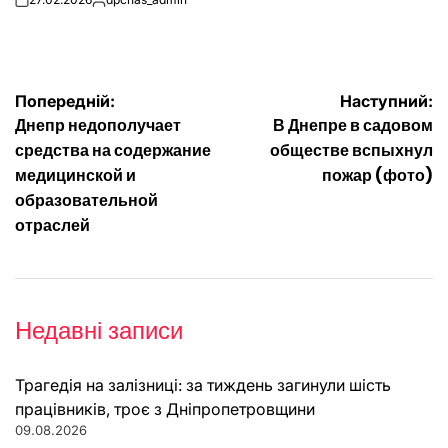
on
Опубліковано
Навігація
Попередній:
Наступний:
Днепр недополучает
В Днепре в садовом
записів
средства на содержание
обществе вспыхнул
медицинской и
пожар (фото)
образовательной
отраслей
Недавні записи
Трагедія на залізниці: за тиждень загинули шість
працівників, троє з Дніпропетровщини
09.08.2026