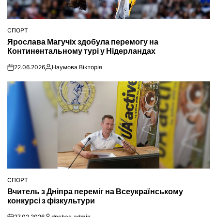
СПОРТ
ОПУБЛІКУВАТИ
Ярослава Магучіх здобула перемогу на
У
Континентальному турі у Нідерландах
22.06.2026
Наумова Вікторія
on
Опубліковано
СПОРТ
ОПУБЛІКУВАТИ
Вчитель з Дніпра переміг на Всеукраїнському
У
конкурсі з фізкультури
27.02.2026
dpchas_admin