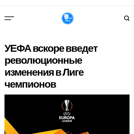
Перейти
до
вмісту
DPChas
УЕФА вскоре введет
революционные
изменения в Лиге
чемпионов