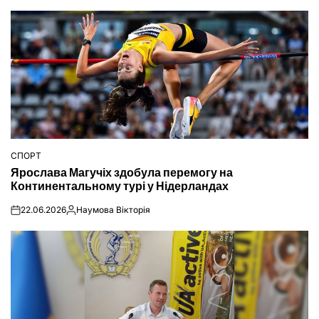
СПОРТ
ОПУБЛІКУВАТИ
Ярослава Магучіх здобула перемогу на
У
Континентальному турі у Нідерландах
22.06.2026
Наумова Вікторія
on
Опубліковано