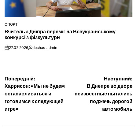
СПОРТ
ОПУБЛІКУВАТИ
Вчитель з Дніпра переміг на Всеукраїнському
У
конкурсі з фізкультури
27.02.2026
dpchas_admin
on
Опубліковано
Навігація
Попередній:
Наступний:
Харрисон: «Мы не будем
В Днепре во дворе
записів
останавливаться и
неизвестные пытались
готовимся к следующей
поджечь дорогой
игре»
автомобиль