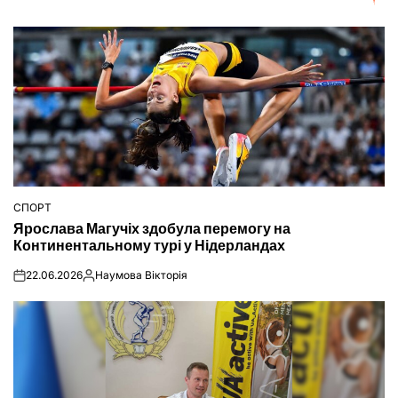
СПОРТ
ОПУБЛІКУВАТИ
Ярослава Магучіх здобула перемогу на
У
Континентальному турі у Нідерландах
22.06.2026
Наумова Вікторія
on
Опубліковано