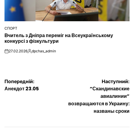
СПОРТ
ОПУБЛІКУВАТИ
Вчитель з Дніпра переміг на Всеукраїнському
У
конкурсі з фізкультури
27.02.2026
dpchas_admin
on
Опубліковано
Навігація
Попередній:
Наступний:
Анекдот 23.05
“Скандинавские
записів
авиалинии”
возвращаются в Украину:
названы сроки