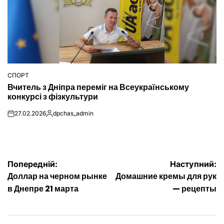
СПОРТ
ОПУБЛІКУВАТИ
Вчитель з Дніпра переміг на Всеукраїнському
У
конкурсі з фізкультури
27.02.2026
dpchas_admin
on
Опубліковано
Навігація
Попередній:
Наступний:
Доллар на черном рынке
Домашние кремы для рук
записів
в Днепре 21 марта
— рецепты