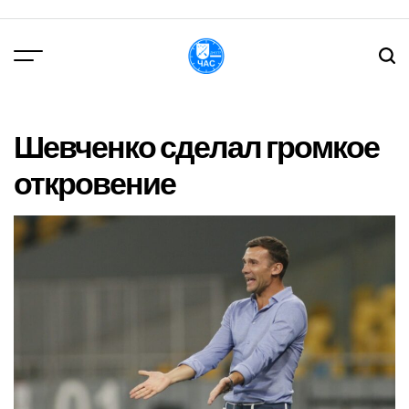
Перейти
до
вмісту
DPChas
Шевченко сделал громкое
откровение