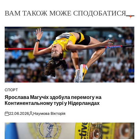
ВАМ ТАКОЖ МОЖЕ СПОДОБАТИСЯ
СПОРТ
ОПУБЛІКУВАТИ
Ярослава Магучіх здобула перемогу на
У
Континентальному турі у Нідерландах
22.06.2026
Наумова Вікторія
on
Опубліковано