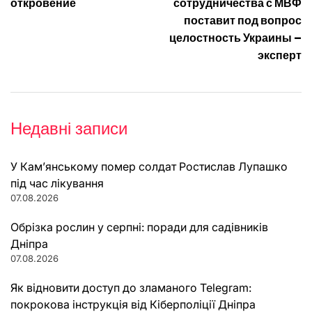
записів
откровение
сотрудничества с МВФ
поставит под вопрос
целостность Украины –
эксперт
Недавні записи
У Кам’янському помер солдат Ростислав Лупашко
під час лікування
07.08.2026
Обрізка рослин у серпні: поради для садівників
Дніпра
07.08.2026
Як відновити доступ до зламаного Telegram:
покрокова інструкція від Кіберполіції Дніпра