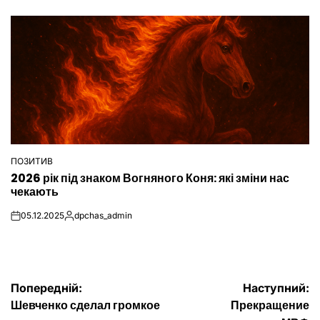
on
Опубліковано
ПОЗИТИВ
ОПУБЛІКУВАТИ
2026 рік під знаком Вогняного Коня: які зміни нас
У
чекають
05.12.2025
dpchas_admin
on
Опубліковано
Навігація
Попередній:
Наступний:
Шевченко сделал громкое
Прекращение