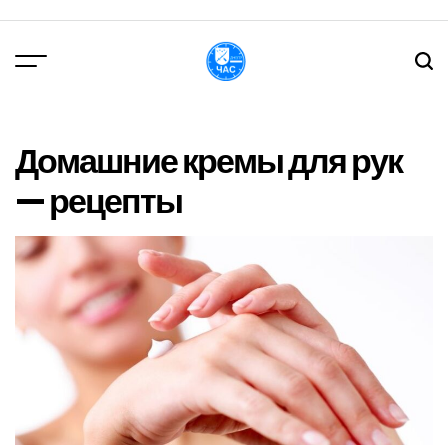
Перейти
до
вмісту
DPChas
Домашние кремы для рук
— рецепты