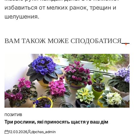
избавиться от мелких ранок, трещин и
шелушения.
ВАМ ТАКОЖ МОЖЕ СПОДОБАТИСЯ
ПОЗИТИВ
ОПУБЛІКУВАТИ
Три рослини, які приносять щастя у ваш дім
У
12.03.2026
dpchas_admin