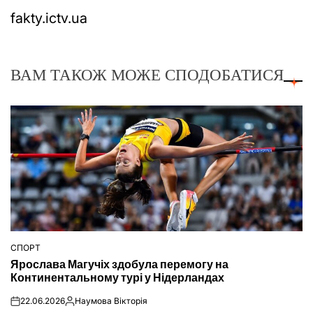
fakty.ictv.ua
ВАМ ТАКОЖ МОЖЕ СПОДОБАТИСЯ
СПОРТ
ОПУБЛІКУВАТИ
Ярослава Магучіх здобула перемогу на
У
Континентальному турі у Нідерландах
22.06.2026
Наумова Вікторія
on
Опубліковано