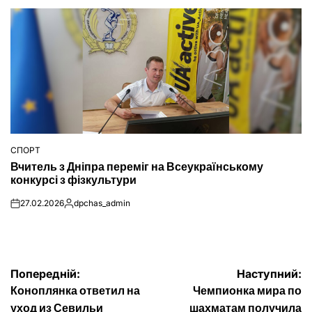
СПОРТ
ОПУБЛІКУВАТИ
Вчитель з Дніпра переміг на Всеукраїнському
У
конкурсі з фізкультури
27.02.2026
dpchas_admin
on
Опубліковано
Навігація
Попередній:
Наступний:
Коноплянка ответил на
Чемпионка мира по
записів
уход из Севильи
шахматам получила