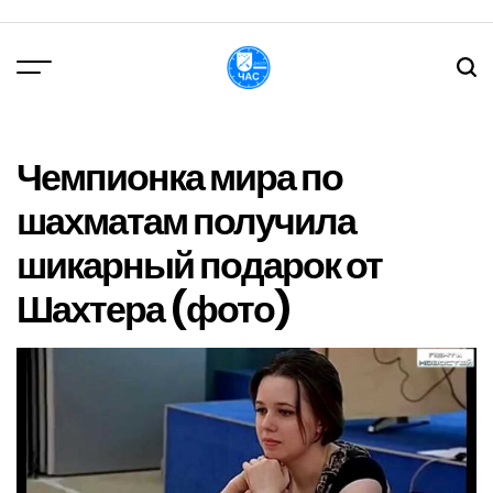
Перейти
до
вмісту
DPChas
Чемпионка мира по
шахматам получила
шикарный подарок от
Шахтера (фото)