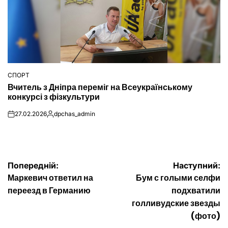
СПОРТ
ОПУБЛІКУВАТИ
Вчитель з Дніпра переміг на Всеукраїнському
У
конкурсі з фізкультури
27.02.2026
dpchas_admin
on
Опубліковано
Навігація
Попередній:
Наступний:
Маркевич ответил на
Бум с голыми селфи
записів
переезд в Германию
подхватили
голливудские звезды
(фото)