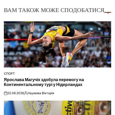
ВАМ ТАКОЖ МОЖЕ СПОДОБАТИСЯ
СПОРТ
ОПУБЛІКУВАТИ
Ярослава Магучіх здобула перемогу на
У
Континентальному турі у Нідерландах
22.06.2026
Наумова Вікторія
on
Опубліковано