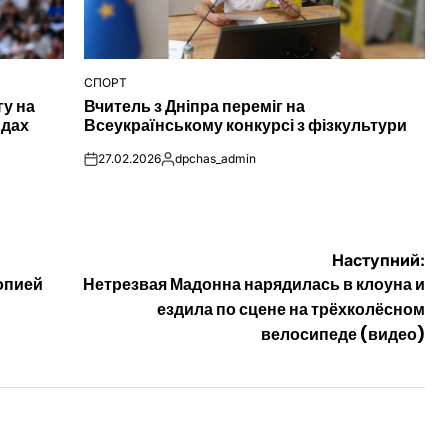
СПОРТ
ОПУБЛІКУВАТИ
гу на
Вчитель з Дніпра переміг на
У
ндах
Всеукраїнському конкурсі з фізкультури
27.02.2026
dpchas_admin
on
Опубліковано
Наступний:
опией
Нетрезвая Мадонна нарядилась в клоуна и
ездила по сцене на трёхколёсном
велосипеде (видео)