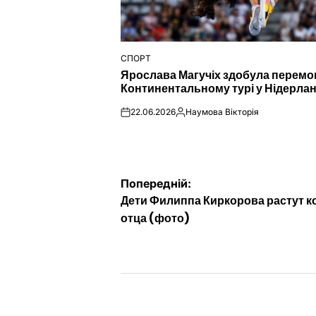
СПОРТ
ОПУБЛІКУВАТИ
Ярослава Магучіх здобула перемо
У
Континентальному турі у Нідерла
22.06.2026
Наумова Вікторія
on
Опубліковано
Навігація
Попередній:
Дети Филиппа Киркорова растут к
записів
отца (фото)