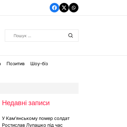
Facebook
Twitter
WhatsApp
Пошук:
а
Позитив
Шоу-біз
Недавні записи
У Кам’янському помер солдат
Ростислав Лупашко під час