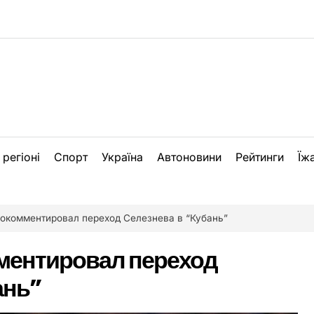
 регіоні
Спорт
Україна
Автоновини
Рейтинги
Їж
окомментировал переход Селезнева в “Кубань”
ментировал переход
ань”