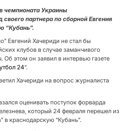
в чемпионата Украины
 своего партнера по сборной Евгения
ю “Кубань”.
о” Евгений Хачериди не стал бы
йских клубов в случае заманчивого
. Об этом он заявил в интервью газете
утбол 24
“.
Ответил Хачериди на вопрос журналиста
казался оценивать поступок форварда
елезнева, который 24 февраля перешел из
” в краснодарскую “Кубань”.