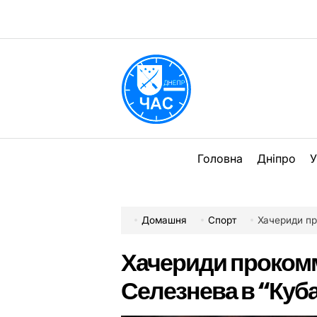
Перейти
до
вмісту
DPChas
Головна
Дніпро
У
Домашня
Спорт
Хачериди пр
Хачериди проком
Селезнева в “Куб