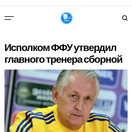
Перейти
до
вмісту
DPChas
Исполком ФФУ утвердил
главного тренера сборной