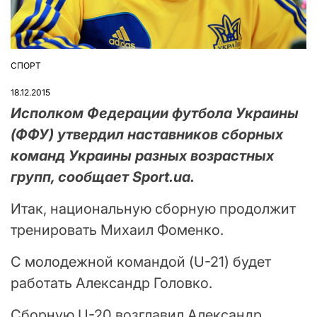
СПОРТ
ОПУБЛІКУВАТИ
У
18.12.2015
Исполком Федерации футбола Украины
(ФФУ) утвердил наставников сборных
команд Украины разных возрастных
групп, сообщает Sport.ua.
Итак, национальную сборную продолжит
тренировать Михаил Фоменко.
С молодежной командой (U-21) будет
работать Александр Головко.
Сборную U-20 возглавил Александр