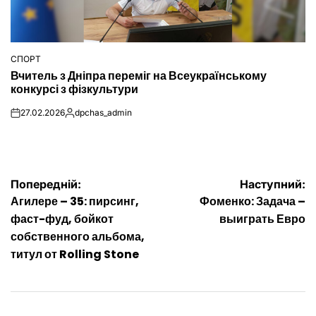
СПОРТ
ОПУБЛІКУВАТИ
Вчитель з Дніпра переміг на Всеукраїнському
У
конкурсі з фізкультури
27.02.2026
dpchas_admin
on
Опубліковано
Навігація
Попередній:
Наступний:
Агилере – 35: пирсинг,
Фоменко: Задача –
записів
фаст-фуд, бойкот
выиграть Евро
собственного альбома,
титул от Rolling Stone