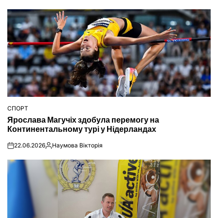
СПОРТ
ОПУБЛІКУВАТИ
Ярослава Магучіх здобула перемогу на
У
Континентальному турі у Нідерландах
22.06.2026
Наумова Вікторія
on
Опубліковано