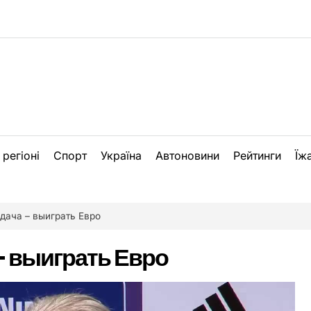
 регіоні
Спорт
Україна
Автоновини
Рейтинги
Їж
дача – выиграть Евро
– выиграть Евро