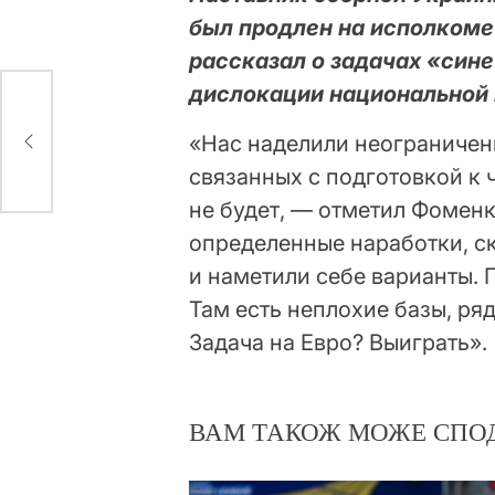
был продлен на исполкоме
рассказал о задачах «сине
дислокации национальной 
ого
«Нас наделили неограничен
связанных с подготовкой к ч
не будет, — отметил Фомен
определенные наработки, с
и наметили себе варианты. П
Там есть неплохие базы, ря
Задача на Евро? Выиграть».
ВАМ ТАКОЖ МОЖЕ СПО