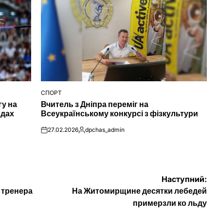
СПОРТ
ОПУБЛІКУВАТИ
гу на
Вчитель з Дніпра переміг на
У
ндах
Всеукраїнському конкурсі з фізкультури
27.02.2026
dpchas_admin
on
Опубліковано
Наступний:
 тренера
На Житомирщине десятки лебедей
примерзли ко льду