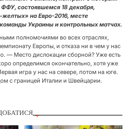
 ФФУ, состоявшемся 18 декабря,
-желтых» на Евро-2016, месте
команды Украины и контрольных матчах.
ными полномочиями во всех отраслях,
емпионату Европы, и отказа ни в чем у нас
ко. — Место дислокации сборной? Уже есть
коро определимся окончательно, хотя уже
ервая игра у нас на севере, потом на юге.
дом с границей Италии и Швейцарии.
ДОБАТИСЯ