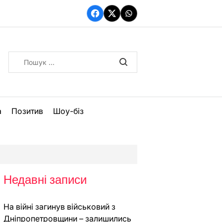
Facebook
Twitter
WhatsApp
Пошук:
а
Позитив
Шоу-біз
Недавні записи
На війні загинув військовий з
Дніпропетровщини – залишились