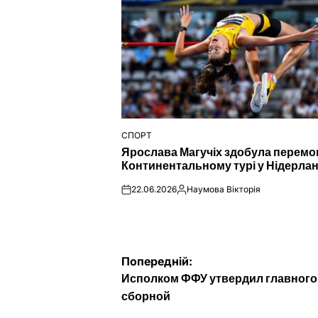
СПОРТ
ОПУБЛІКУВАТИ
Ярослава Магучіх здобула перемо
У
Континентальному турі у Нідерла
22.06.2026
Наумова Вікторія
on
Опубліковано
Навігація
Попередній:
Исполком ФФУ утвердил главного
записів
сборной