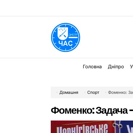
Перейти
до
вмісту
DPChas
Головна
Дніпро
У
Домашня
Спорт
Фоменко: За
Фоменко: Задача 