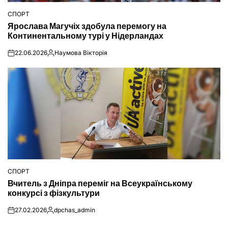
СПОРТ
ОПУБЛІКУВАТИ
Ярослава Магучіх здобула перемогу на
У
Континентальному турі у Нідерландах
22.06.2026
Наумова Вікторія
on
Опубліковано
СПОРТ
ОПУБЛІКУВАТИ
Вчитель з Дніпра переміг на Всеукраїнському
У
конкурсі з фізкультури
27.02.2026
dpchas_admin
on
Опубліковано