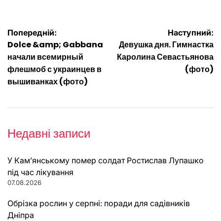
Навігація
Попередній:
Наступний:
Dolce &amp; Gabbana
Девушка дня. Гимнастка
записів
начали всемирный
Каролина Севастьянова
флешмоб с украинцев в
(фото)
вышиванках (фото)
Недавні записи
У Кам’янському помер солдат Ростислав Лупашко
під час лікування
07.08.2026
Обрізка рослин у серпні: поради для садівників
Дніпра