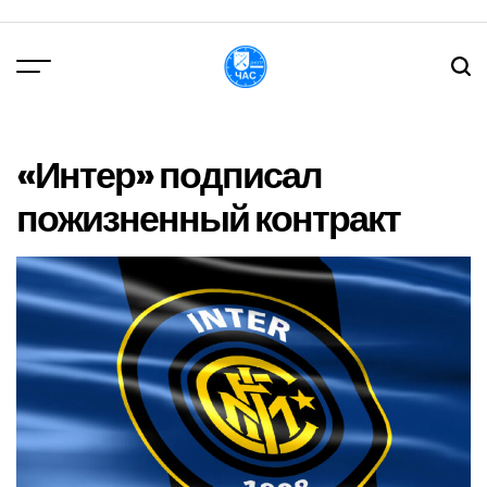
Перейти
до
вмісту
DPChas
«Интер» подписал
пожизненный контракт