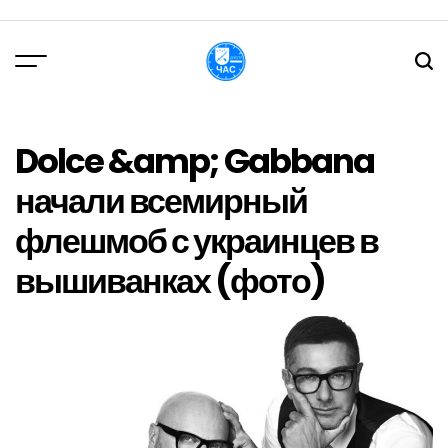
Перейти
до
вмісту
DPChas
Dolce &amp; Gabbana
начали всемирный
флешмоб с украинцев в
вышиванках (фото)