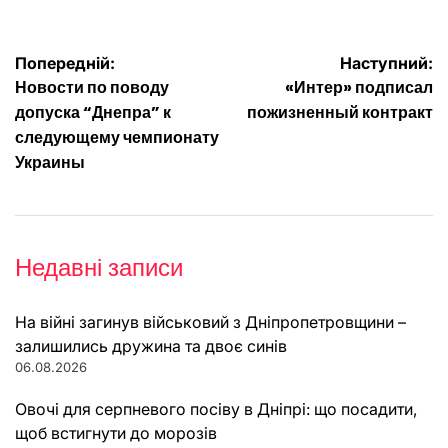
Навігація
Попередній:
Наступний:
Новости по поводу
«Интер» подписал
записів
допуска “Днепра” к
пожизненный контракт
следующему чемпионату
Украины
Недавні записи
На війні загинув військовий з Дніпропетровщини –
залишились дружина та двоє синів
06.08.2026
Овочі для серпневого посіву в Дніпрі: що посадити,
щоб встигнути до морозів