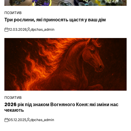
ПОЗИТИВ
ОПУБЛІКУВАТИ
Три рослини, які приносять щастя у ваш дім
У
12.03.2026
dpchas_admin
on
Опубліковано
ПОЗИТИВ
ОПУБЛІКУВАТИ
2026 рік під знаком Вогняного Коня: які зміни нас
У
чекають
05.12.2025
dpchas_admin
on
Опубліковано