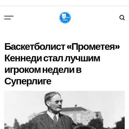
Перейти
до
вмісту
DPChas
Баскетболист «Прометея»
Кеннеди стал лучшим
игроком недели в
Суперлиге