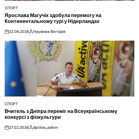
СПОРТ
ОПУБЛІКУВАТИ
Ярослава Магучіх здобула перемогу на
У
Континентальному турі у Нідерландах
22.06.2026
Наумова Вікторія
on
Опубліковано
СПОРТ
ОПУБЛІКУВАТИ
Вчитель з Дніпра переміг на Всеукраїнському
У
конкурсі з фізкультури
27.02.2026
dpchas_admin
on
Опубліковано