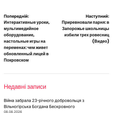
Навігація
Попередній:
Наступний:
Интерактивные уроки,
Приревновали парня: в
записів
мультимедийное
Запорожье школьницы
оборудование,
избили трех ровесниц
настольные игры на
(Видео)
переменах: чем живет
обновленный лицей в
Покровском
Недавні записи
Війна забрала 23-річного добровольця з
Вільногірська Богдана Бескровного
08.08.2026