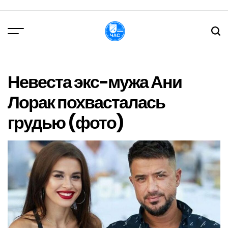
Перейти
до
вмісту
DPChas
Невеста экс-мужа Ани
Лорак похвасталась
грудью (фото)