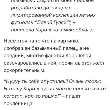
племяшка София по моей просьбе
разработала дизайн для
лимитированной коллекции летних
футболок “Давай Гуляй””, –
написала Королева в микроблоге.
Несмотря на то что на картинке
изображен безымянный палец, а не
средний, многие фанатки Королевой
разочаровались в ней, посчитав этот жест
оскорбительным.
“Нуууу ты себя опустила!!!! Очень люблю
Наташу Королеву, но мне не нравится этот
логотип, как-то пошло!”
– пишет
поклонница.