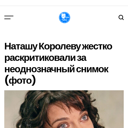
Перейти
до
вмісту
DPChas
Наташу Королеву жестко
раскритиковали за
неоднозначный снимок
(фото)