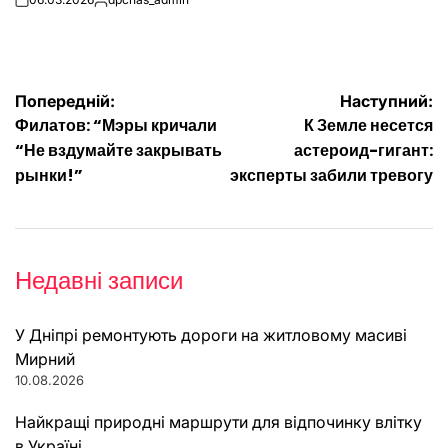
on
Опубліковано
Навігація
Попередній:
Наступний:
Филатов: “Мэры кричали
К Земле несется
записів
“Не вздумайте закрывать
астероид-гигант:
рынки!”
эксперты забили тревогу
Недавні записи
У Дніпрі ремонтують дороги на житловому масиві
Мирний
10.08.2026
Найкращі природні маршрути для відпочинку влітку
в Україні