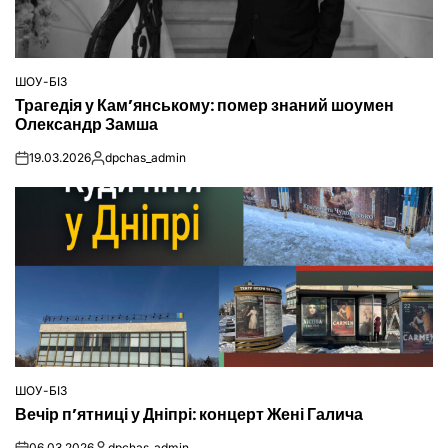
ШОУ-БІЗ
ОПУБЛІКУВАТИ
Трагедія у Кам’янському: помер знаний шоумен
У
Олександр Замша
19.03.2026
dpchas_admin
on
Опубліковано
ШОУ-БІЗ
ОПУБЛІКУВАТИ
Вечір п’ятниці у Дніпрі: концерт Жені Галича
У
06.03.2026
dpchas_admin