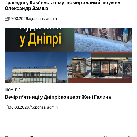
Трагедія у Кам’янському: помер знаний шоумен
У
Олександр Замша
19.03.2026
dpchas_admin
on
Опубліковано
ШОУ-БІЗ
ОПУБЛІКУВАТИ
Вечір п’ятниці у Дніпрі: концерт Жені Галича
У
06.03.2026
dpchas_admin
on
Опубліковано