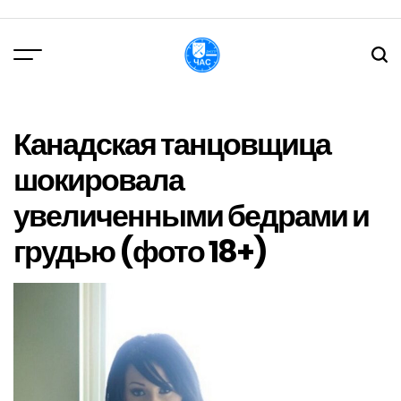
Перейти
до
вмісту
DPChas
Канадская танцовщица
шокировала
увеличенными бедрами и
грудью (фото 18+)