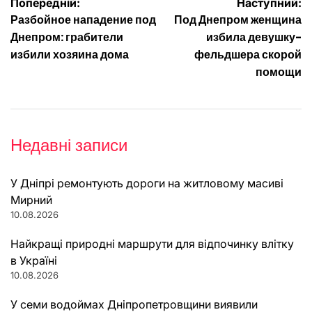
Навігація
Попередній:
Наступний:
Разбойное нападение под
Под Днепром женщина
записів
Днепром: грабители
избила девушку-
избили хозяина дома
фельдшера скорой
помощи
Недавні записи
У Дніпрі ремонтують дороги на житловому масиві
Мирний
10.08.2026
Найкращі природні маршрути для відпочинку влітку
в Україні
10.08.2026
У семи водоймах Дніпропетровщини виявили