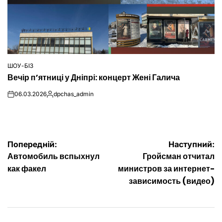
ШОУ-БІЗ
ОПУБЛІКУВАТИ
Вечір п’ятниці у Дніпрі: концерт Жені Галича
У
06.03.2026
dpchas_admin
on
Опубліковано
Навігація
Попередній:
Наступний:
Автомобиль вспыхнул
Гройсман отчитал
записів
как факел
министров за интернет-
зависимость (видео)