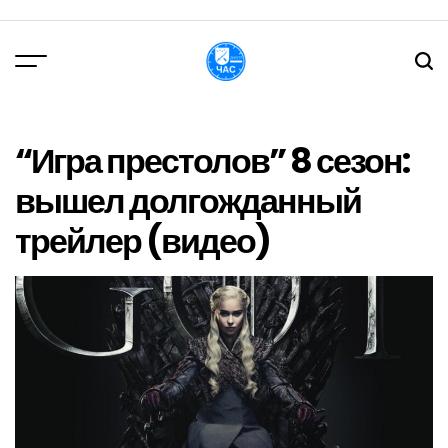
Перейти
до
вмісту
DPChas
“Игра престолов” 8 сезон:
вышел долгожданный
трейлер (видео)