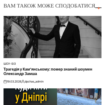
ВАМ ТАКОЖ МОЖЕ СПОДОБАТИСЯ
ШОУ-БІЗ
ОПУБЛІКУВАТИ
Трагедія у Кам’янському: помер знаний шоумен
У
Олександр Замша
19.03.2026
dpchas_admin
on
Опубліковано