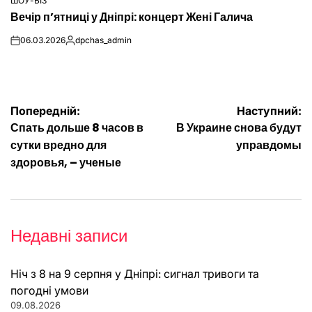
ШОУ-БІЗ
ОПУБЛІКУВАТИ
Вечір п’ятниці у Дніпрі: концерт Жені Галича
У
06.03.2026
dpchas_admin
on
Опубліковано
Навігація
Попередній:
Наступний:
Спать дольше 8 часов в
В Украине снова будут
записів
сутки вредно для
управдомы
здоровья, – ученые
Недавні записи
Ніч з 8 на 9 серпня у Дніпрі: сигнал тривоги та
погодні умови
09.08.2026