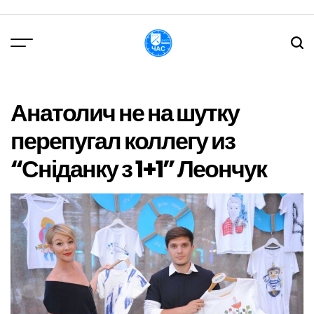
Перейти
до
вмісту
DPChas
Анатолич не на шутку
перепугал коллегу из
“Сніданку з 1+1” Леончук