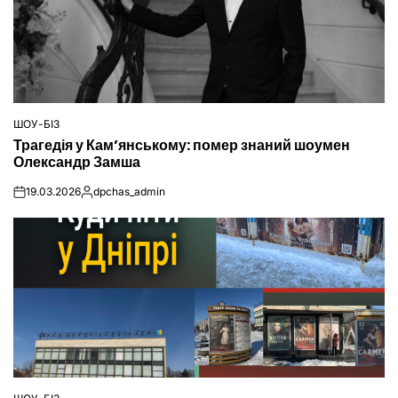
ШОУ-БІЗ
ОПУБЛІКУВАТИ
Трагедія у Кам’янському: помер знаний шоумен
У
Олександр Замша
19.03.2026
dpchas_admin
on
Опубліковано