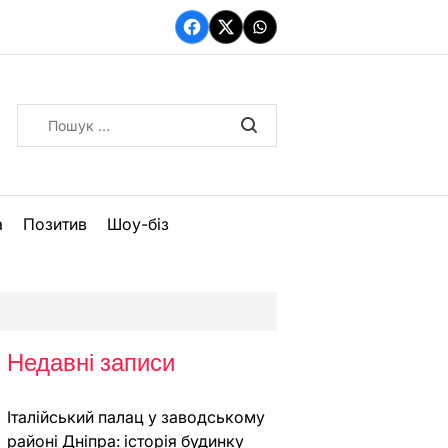
Facebook
Twitter
WhatsApp
Пошук:
а
Позитив
Шоу-біз
Недавні записи
Італійський палац у заводському
районі Дніпра: історія будинку