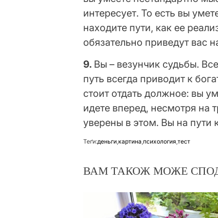
интересует. То есть вы уме
находите пути, как ее реали
обязательно приведут вас н
9.
Вы – везунчик судьбы. Вс
путь всегда приводит к бог
стоит отдать должное: вы у
идете вперед, несмотря на т
уверены в этом. Вы на пути
Теґи:
деньги
,
картина
,
психология
,
тест
ВАМ ТАКОЖ МОЖЕ СПО