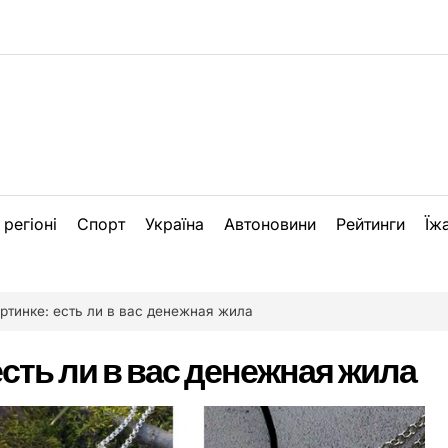
 регіоні
Спорт
Україна
Автоновини
Рейтинги
Їж
артинке: есть ли в вас денежная жила
 есть ли в вас денежная жила