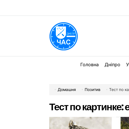
Перейти
до
вмісту
DPChas
Головна
Дніпро
У
Домашня
Позитив
Тест по к
Тест по картинке: