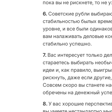
пока вы не рискнете, то не у
6.
Советские рубли выбираю
стабильностью былых време
уровне, и все были одинако
вам налаживать деловые кон
стабильно успешно.
7.
Вас интересует только де
стараетесь выбирать необы
идеи и, как правило, выигры
рискнуть, даже если другие,
Совсем скоро вы станете н
обречены на денежный успе
8.
У вас хорошие перспектив
вы умеете нестандартно мысл