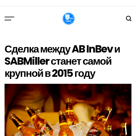
Перейти
до
вмісту
DPChas
Сделка между AB InBev и
SABMiller станет самой
крупной в 2015 году