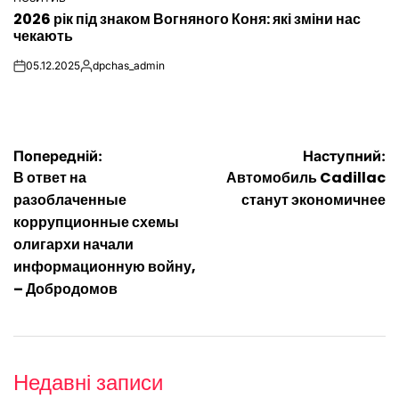
ОПУБЛІКУВАТИ
2026 рік під знаком Вогняного Коня: які зміни нас
У
чекають
05.12.2025
dpchas_admin
on
Опубліковано
Навігація
Попередній:
Наступний:
В ответ на
Автомобиль Cadillac
записів
разоблаченные
станут экономичнее
коррупционные схемы
олигархи начали
информационную войну,
– Добродомов
Недавні записи