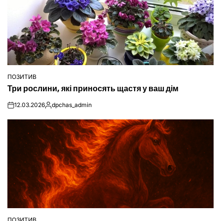
ПОЗИТИВ
ОПУБЛІКУВАТИ
Три рослини, які приносять щастя у ваш дім
У
12.03.2026
dpchas_admin
on
Опубліковано
ПОЗИТИВ