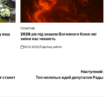
ПОЗИТИВ
ОПУБЛІКУВАТИ
у ваш
2026 рік під знаком Вогняного Коня: які
У
зміни нас чекають
05.12.2025
dpchas_admin
on
Опубліковано
Наступний:
r станет
Топ нелепых идей депутатов Рады