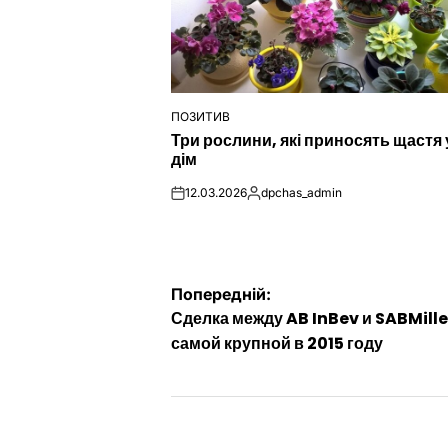
ПОЗИТИВ
ОПУБЛІКУВАТИ
Три рослини, які приносять щастя 
У
дім
12.03.2026
dpchas_admin
on
Опубліковано
Навігація
Попередній:
Сделка между AB InBev и SABMille
записів
самой крупной в 2015 году