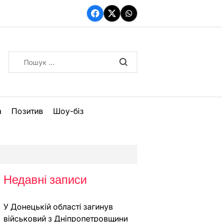
Facebook
Twitter
WhatsApp
Пошук:
а
Позитив
Шоу-біз
Недавні записи
У Донецькій області загинув
військовий з Дніпропетровщини