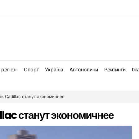
 регіоні
Спорт
Україна
Автоновини
Рейтинги
Їж
ь Cadillac станут экономичнее
lac станут экономичнее