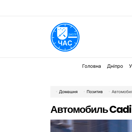
Перейти
до
вмісту
DPChas
Головна
Дніпро
У
Домашня
Позитив
Автомобил
Автомобиль Cadil