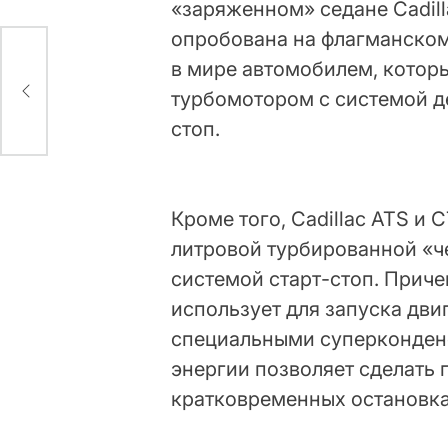
«заряженном» седане Cadill
опробована на флагманском 
в мире автомобилем, кото
ller
ду
турбомотором с системой д
стоп.
Кроме того, Cadillac ATS и
литровой турбированной «ч
системой старт-стоп. Приче
использует для запуска дви
специальными суперконден
энергии позволяет сделать 
кратковременных остановка