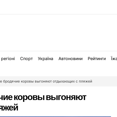
 регіоні
Спорт
Україна
Автоновини
Рейтинги
Їж
ке бродячие коровы выгоняют отдыхающих с пляжей
ячие коровы выгоняют
яжей