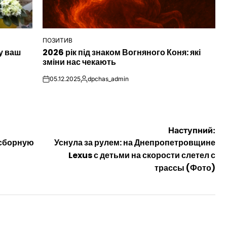
ПОЗИТИВ
ОПУБЛІКУВАТИ
у ваш
2026 рік під знаком Вогняного Коня: які
У
зміни нас чекають
05.12.2025
dpchas_admin
on
Опубліковано
Наступний:
 сборную
Уснула за рулем: на Днепропетровщине
Lexus с детьми на скорости слетел с
трассы (Фото)