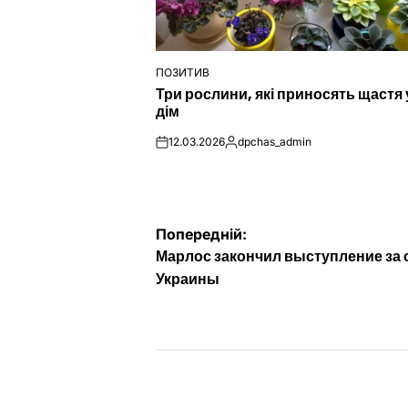
ПОЗИТИВ
ОПУБЛІКУВАТИ
Три рослини, які приносять щастя 
У
дім
12.03.2026
dpchas_admin
on
Опубліковано
Навігація
Попередній:
Марлос закончил выступление за
записів
Украины