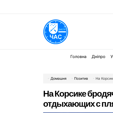
Перейти
до
вмісту
DPChas
Головна
Дніпро
У
Домашня
Позитив
На Корси
На Корсике брод
отдыхающих с пл