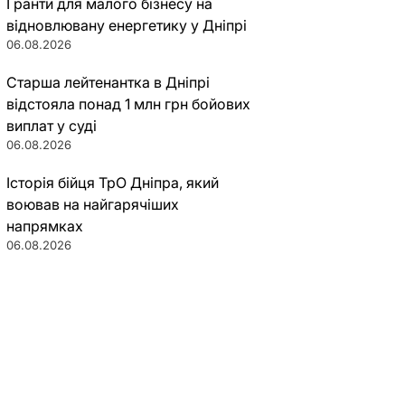
Гранти для малого бізнесу на
відновлювану енергетику у Дніпрі
06.08.2026
Старша лейтенантка в Дніпрі
відстояла понад 1 млн грн бойових
виплат у суді
06.08.2026
Історія бійця ТрО Дніпра, який
воював на найгарячіших
напрямках
06.08.2026