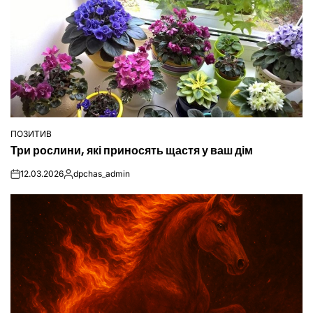
ПОЗИТИВ
ОПУБЛІКУВАТИ
Три рослини, які приносять щастя у ваш дім
У
12.03.2026
dpchas_admin
on
Опубліковано