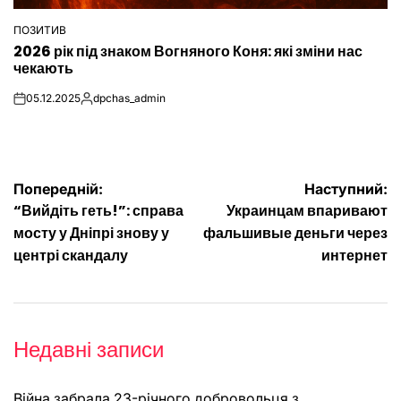
ПОЗИТИВ
ОПУБЛІКУВАТИ
2026 рік під знаком Вогняного Коня: які зміни нас
У
чекають
05.12.2025
dpchas_admin
on
Опубліковано
Навігація
Попередній:
Наступний:
“Вийдіть геть!”: справа
Украинцам впаривают
записів
мосту у Дніпрі знову у
фальшивые деньги через
центрі скандалу
интернет
Недавні записи
Війна забрала 23-річного добровольця з