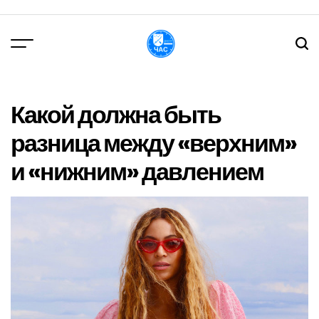
Перейти
до
вмісту
DPChas
Какой должна быть
разница между «верхним»
и «нижним» давлением