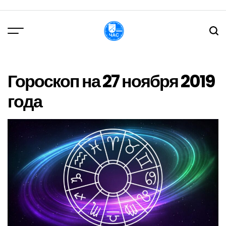
Перейти
до
вмісту
DPChas
Гороскоп на 27 ноября 2019
года