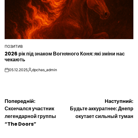
ПОЗИТИВ
ОПУБЛІКУВАТИ
2026 рік під знаком Вогняного Коня: які зміни нас
У
чекають
05.12.2025
dpchas_admin
on
Опубліковано
Навігація
Попередній:
Наступний:
Скончался участник
Будьте аккуратнее: Днепр
записів
легендарной группы
окутает сильный туман
“The Doors”