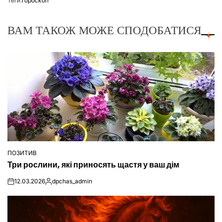
Теґи:
гороскоп
ВАМ ТАКОЖ МОЖЕ СПОДОБАТИСЯ
ПОЗИТИВ
ОПУБЛІКУВАТИ
Три рослини, які приносять щастя у ваш дім
У
12.03.2026
dpchas_admin
on
Опубліковано