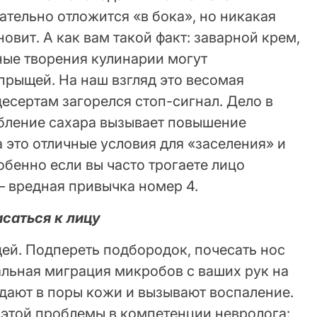
зательно отложится «в бока», но никакая
новит. А как вам такой факт: заварной крем,
ные творения кулинарии могут
прыщей. На наш взгляд это весомая
десертам загорелся стоп-сигнал. Дело в
ебление сахара вызывает повышение
а это отличные условия для «заселения» и
бенно если вы часто трогаете лицо
— вредная привычка номер 4.
саться к лицу
ей. Подпереть подбородок, почесать нос
альная миграция микробов с ваших рук на
адают в поры кожи и вызывают воспаление.
 этой проблемы в компетенции невролога: