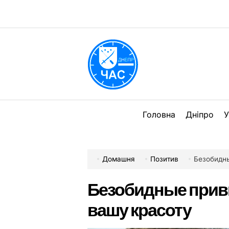
Перейти
до
вмісту
DPChas
Головна
Дніпро
У
Домашня
Позитив
Безобидны
Безобидные прив
вашу красоту