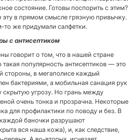
жное состояние. Готовы поспорить с этим?
е эту в прямом смысле грязную привычку.
м-то же придумали салфетки.
еры с антисептиком
ны говорит о том, что в нашей стране
 такая популярность антисептиков — это
ой стороны, в мегаполисе каждый
лен бактериями, а мобильная санация рук
у скрытую угрозу. Но грань между
еной очень тонка и прозрачна. Некоторые
ика для профилактики по поводу и без. В
е каждой баночки разрушают
рыта вся наша кожа), и, как следствие,
о-первых. А во-вторых, исчезает