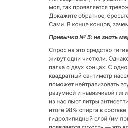
мол, так проявляется трево
Докажите обратное, бросьт
Сами. В конце концов, заче
Привычка № 5: не знать м
Спрос на это средство гигие
живут одни чистюли. Однако
палка о двух концах. С одн
квадратный сантиметр насе
поможет нейтрализовать эт
разумной и навязчивой гиги
из нас льют литры антисепт
итоге 98% спирта в состав
гидролипидный слой (им пок
появляется сухость — это в