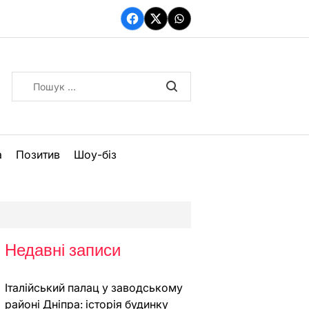
Facebook
Twitter
WhatsApp
Пошук:
а
Позитив
Шоу-біз
Недавні записи
Італійський палац у заводському
районі Дніпра: історія будинку