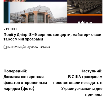
У РЕГІОНІ
ОПУБЛІКУВАТИ
Події у Дніпрі 8–9 серпня: концерти, майстер-класи
У
та космічні програми
07.08.2026
Наумова Вікторія
on
Опубліковано
Навігація
Попередній:
Наступний:
Джамала шокировала
В США гражданам
записів
фанатов откровенным
посоветовали не ездить в
нарядом (фото)
Украину: названы две
причины