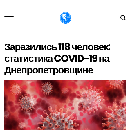
Перейти
до
вмісту
DPChas
Заразились 118 человек:
статистика COVID-19 на
Днепропетровщине