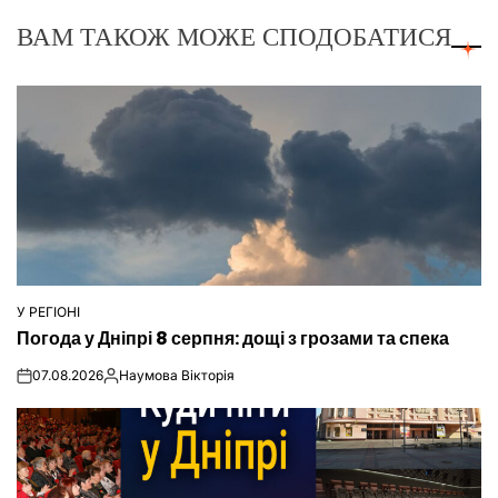
ВАМ ТАКОЖ МОЖЕ СПОДОБАТИСЯ
У РЕГІОНІ
ОПУБЛІКУВАТИ
Погода у Дніпрі 8 серпня: дощі з грозами та спека
У
07.08.2026
Наумова Вікторія
on
Опубліковано