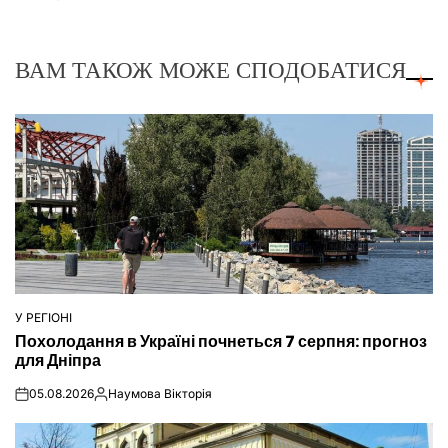
ВАМ ТАКОЖ МОЖЕ СПОДОБАТИСЯ
У РЕГІОНІ
ОПУБЛІКУВАТИ
Похолодання в Україні почнеться 7 серпня: прогноз
У
для Дніпра
05.08.2026
Наумова Вікторія
on
Опубліковано