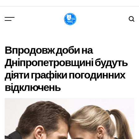
Перейти
до
вмісту
DPChas
Впродовж доби на
Дніпропетровщині будуть
діяти графіки погодинних
відключень