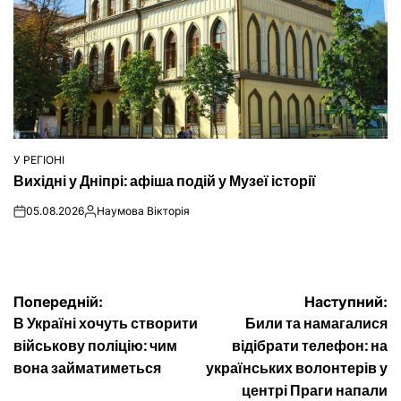
У РЕГІОНІ
ОПУБЛІКУВАТИ
Вихідні у Дніпрі: афіша подій у Музеї історії
У
05.08.2026
Наумова Вікторія
on
Опубліковано
Навігація
Попередній:
Наступний:
В Україні хочуть створити
Били та намагалися
записів
військову поліцію: чим
відібрати телефон: на
вона займатиметься
українських волонтерів у
центрі Праги напали