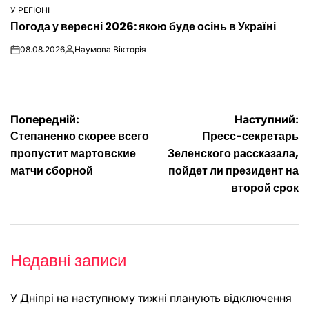
У РЕГІОНІ
ОПУБЛІКУВАТИ
Погода у вересні 2026: якою буде осінь в Україні
У
08.08.2026
Наумова Вікторія
on
Опубліковано
Навігація
Попередній:
Наступний:
Степаненко скорее всего
Пресс-секретарь
записів
пропустит мартовские
Зеленского рассказала,
матчи сборной
пойдет ли президент на
второй срок
Недавні записи
У Дніпрі на наступному тижні планують відключення