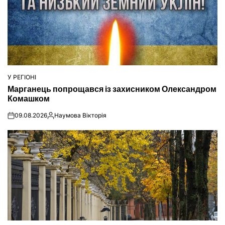
У РЕГІОНІ
ОПУБЛІКУВАТИ
Марганець попрощався із захисником Олександром
У
Комашком
09.08.2026
Наумова Вікторія
on
Опубліковано