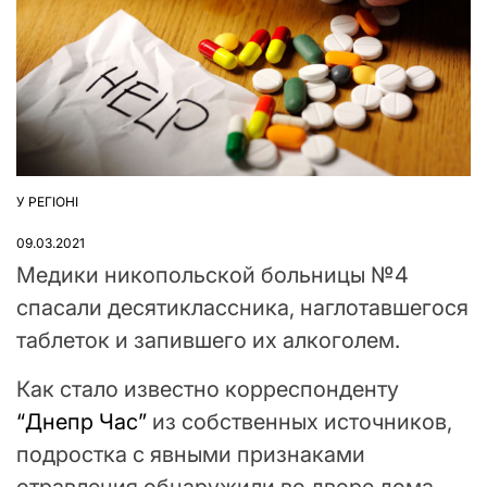
У РЕГІОНІ
ОПУБЛІКУВАТИ
У
09.03.2021
Медики никопольской больницы №4
спасали десятиклассника, наглотавшегося
таблеток и запившего их алкоголем.
Как стало известно корреспонденту
“Днепр Час”
из собственных источников,
подростка с явными признаками
отравления обнаружили во дворе дома