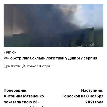
У РЕГІОНІ
ОПУБЛІКУВАТИ
РФ обстріляла склади логістики у Дніпрі 7 серпня
У
07.08.2026
Наумова Вікторія
on
Опубліковано
Навігація
Попередній:
Наступний:
Антонина Матвиенко
Гороскоп на 8 ноября
записів
показала свою 23-
2021 года