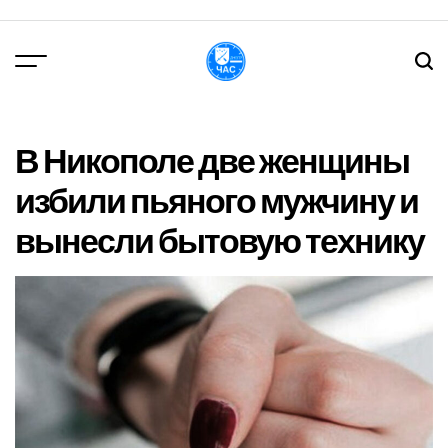
Перейти
до
вмісту
DPChas
В Никополе две женщины
избили пьяного мужчину и
вынесли бытовую технику