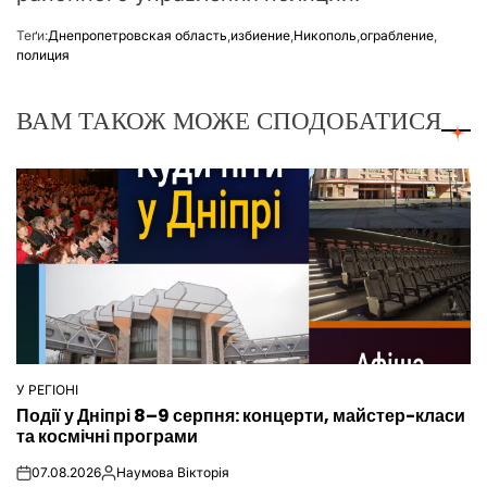
Теґи:
Днепропетровская область
,
избиение
,
Никополь
,
ограбление
,
полиция
ВАМ ТАКОЖ МОЖЕ СПОДОБАТИСЯ
У РЕГІОНІ
ОПУБЛІКУВАТИ
Події у Дніпрі 8–9 серпня: концерти, майстер-класи
У
та космічні програми
07.08.2026
Наумова Вікторія
on
Опубліковано