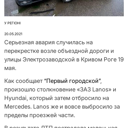
У РЕГІОНІ
ОПУБЛІКУВАТИ
У
20.05.2021
Серьезная авария случилась на
перекрестке возле объездной дороги и
улицы Электрозаводской в Кривом Роге 19
мая.
Как сообщает
“Первый городской”
,
произошло столкновение «ЗАЗ Lanos» и
Hyundai, который затем отбросило на
Mercedes. Lanos же и вовсе выбросило за
пределы проезжей части.
В результате ДТП пострадала маленькая