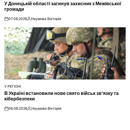
У Донецькій області загинув захисник з Межівської
У
громади
07.08.2026
Наумова Вікторія
on
Опубліковано
У РЕГІОНІ
ОПУБЛІКУВАТИ
В Україні встановили нове свято військ зв’язку та
У
кібербезпеки
06.08.2026
Наумова Вікторія
on
Опубліковано