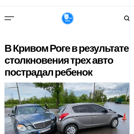
Перейти
до
вмісту
DPChas
В Кривом Роге в результате
столкновения трех авто
пострадал ребенок