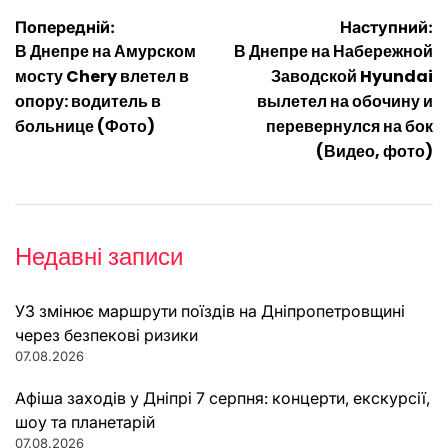
Навігація
Попередній:
Наступний:
В Днепре на Амурском
В Днепре на Набережной
записів
мосту Chery влетел в
Заводской Hyundai
опору: водитель в
вылетел на обочину и
больнице (Фото)
перевернулся на бок
(Видео, фото)
Недавні записи
УЗ змінює маршрути поїздів на Дніпропетровщині
через безпекові ризики
07.08.2026
Афіша заходів у Дніпрі 7 серпня: концерти, екскурсії,
шоу та планетарій
07.08.2026