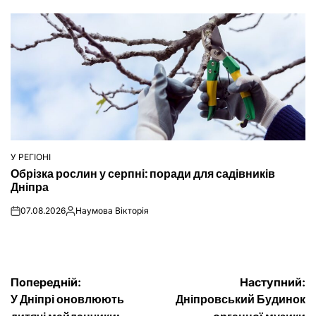
У РЕГІОНІ
ОПУБЛІКУВАТИ
Обрізка рослин у серпні: поради для садівників
У
Дніпра
07.08.2026
Наумова Вікторія
on
Опубліковано
Навігація
Попередній:
Наступний:
У Дніпрі оновлюють
Дніпровський Будинок