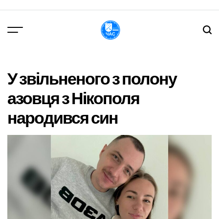
Перейти
до
вмісту
DPChas
У звільненого з полону
азовця з Нікополя
народився син