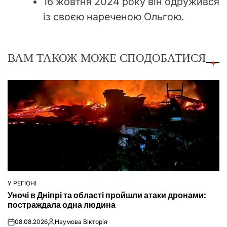
16 жовтня 2024 року він одружився
із своєю нареченою Ольгою.
ВАМ ТАКОЖ МОЖЕ СПОДОБАТИСЯ
У РЕГІОНІ
ОПУБЛІКУВАТИ
Уночі в Дніпрі та області пройшли атаки дронами:
У
постраждала одна людина
08.08.2026
Наумова Вікторія
on
Опубліковано