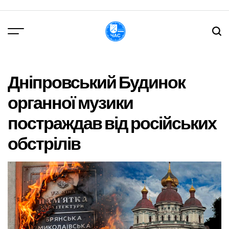
Перейти
до
вмісту
DPChas
Дніпровський Будинок
органної музики
постраждав від російських
обстрілів