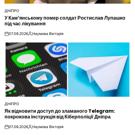
ДНІПРО
ОПУБЛІКУВАТИ
У Кам’янському помер солдат Ростислав Лупашко
У
під час лікування
07.08.2026
Наумова Вікторія
on
Опубліковано
ДНІПРО
ОПУБЛІКУВАТИ
Як відновити доступ до зламаного Telegram:
У
покрокова інструкція від Кіберполіції Дніпра
07.08.2026
Наумова Вікторія
on
Опубліковано