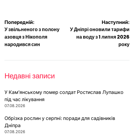
Навігація
Попередній:
Наступний:
У звільненого з полону
У Дніпрі оновили тарифи
записів
азовця з Нікополя
на воду з 1 липня 2026
народився син
року
Недавні записи
У Кам’янському помер солдат Ростислав Лупашко
під час лікування
07.08.2026
Обрізка рослин у серпні: поради для садівників
Дніпра
07.08.2026