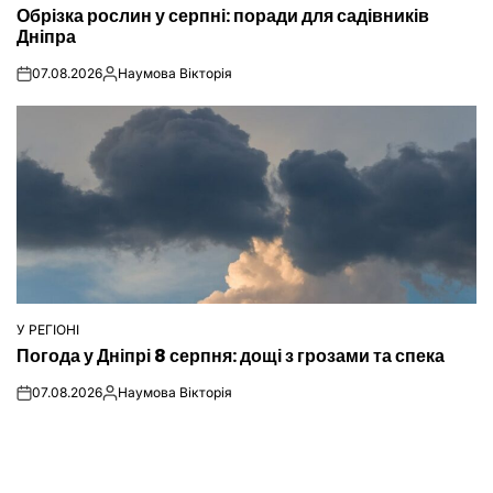
Обрізка рослин у серпні: поради для садівників
У
Дніпра
07.08.2026
Наумова Вікторія
on
Опубліковано
У РЕГІОНІ
ОПУБЛІКУВАТИ
Погода у Дніпрі 8 серпня: дощі з грозами та спека
У
07.08.2026
Наумова Вікторія
on
Опубліковано