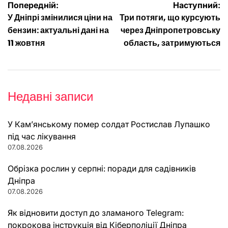
Навігація
Попередній:
Наступний:
У Дніпрі змінилися ціни на
Три потяги, що курсують
записів
бензин: актуальні дані на
через Дніпропетровську
11 жовтня
область, затримуються
Недавні записи
У Кам’янському помер солдат Ростислав Лупашко
під час лікування
07.08.2026
Обрізка рослин у серпні: поради для садівників
Дніпра
07.08.2026
Як відновити доступ до зламаного Telegram:
покрокова інструкція від Кіберполіції Дніпра