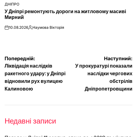
ДНІПРО
ОПУБЛІКУВАТИ
У Дніпрі ремонтують дороги на житловому масиві
У
Мирний
10.08.2026
Наумова Вікторія
on
Опубліковано
Навігація
Попередній:
Наступний:
Ліквідація наслідків
У прокуратурі показали
записів
ракетного удару: у Дніпрі
наслідки чергових
відновили рух вулицею
обстрілів
Калиновою
Дніпропетровщини
Недавні записи