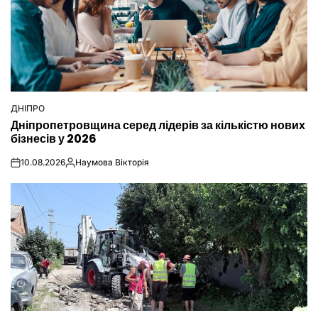
ДНІПРО
ОПУБЛІКУВАТИ
Дніпропетровщина серед лідерів за кількістю нових
У
бізнесів у 2026
10.08.2026
Наумова Вікторія
on
Опубліковано