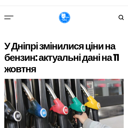
Перейти
до
вмісту
DPChas
У Дніпрі змінилися ціни на
бензин: актуальні дані на 11
жовтня