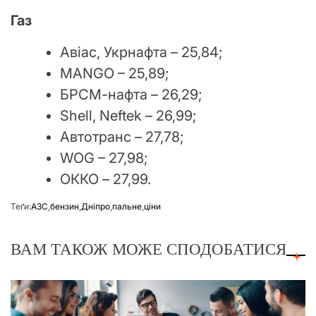
Газ
Авіас, Укрнафта – 25,84;
MANGO – 25,89;
БРСМ-нафта – 26,29;
Shell, Neftek – 26,99;
Автотранс – 27,78;
WOG – 27,98;
ОККО – 27,99.
Теґи:
АЗС
,
бензин
,
Дніпро
,
пальне
,
ціни
ВАМ ТАКОЖ МОЖЕ СПОДОБАТИСЯ