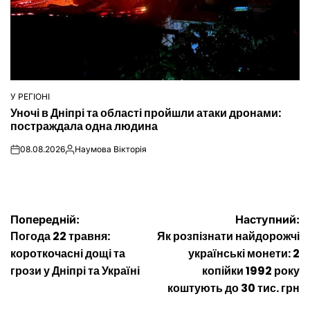
У РЕГІОНІ
ОПУБЛІКУВАТИ
Уночі в Дніпрі та області пройшли атаки дронами:
У
постраждала одна людина
08.08.2026
Наумова Вікторія
on
Опубліковано
Навігація
Попередній:
Наступний:
Погода 22 травня:
Як розпізнати найдорожчі
записів
короткочасні дощі та
українські монети: 2
грози у Дніпрі та Україні
копійки 1992 року
коштують до 30 тис. грн