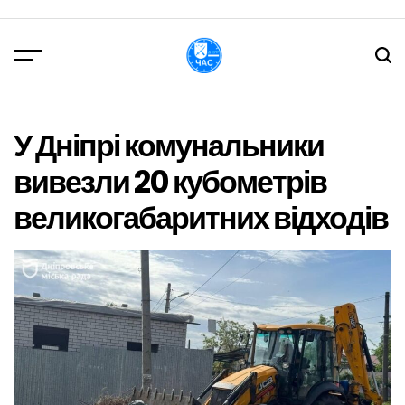
Перейти
до
вмісту
DPChas
У Дніпрі комунальники
вивезли 20 кубометрів
великогабаритних відходів