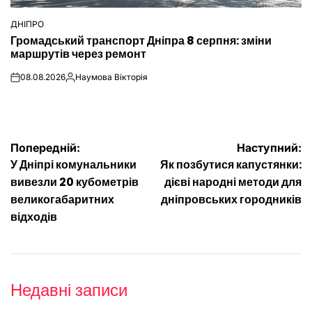
ДНІПРО
ОПУБЛІКУВАТИ
Громадський транспорт Дніпра 8 серпня: зміни
У
маршрутів через ремонт
08.08.2026
Наумова Вікторія
on
Опубліковано
Навігація
Попередній:
Наступний:
У Дніпрі комунальники
Як позбутися капустянки:
записів
вивезли 20 кубометрів
дієві народні методи для
великогабаритних
дніпровських городників
відходів
Недавні записи