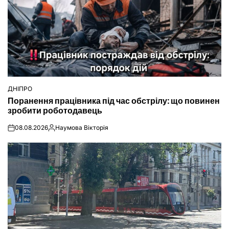
ДНІПРО
ОПУБЛІКУВАТИ
Поранення працівника під час обстрілу: що повинен
У
зробити роботодавець
08.08.2026
Наумова Вікторія
on
Опубліковано