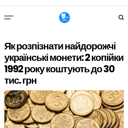
Перейти
до
вмісту
DPChas
Як розпізнати найдорожчі
українські монети: 2 копійки
1992 року коштують до 30
тис. грн